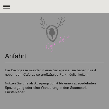
Anfahrt
Die Bachgasse mündet in eine Sackgasse, sie haben direkt
neben dem Cafe Luise großzügige Parkmöglichkeiten.
Nutzen Sie uns als Ausgangspunkt für einen ausgedehnten
Spaziergang oder eine Wanderung in den Staatspark
Fürstenlager.