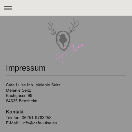
Impressum
Cafe Luise Inh. Melanie Seitz
Melanie
Seitz
Bachgasse
99
64625
Bensheim
Kontakt
Telefon: 06251-9763258
E-Mail: info@cafe-luise.eu